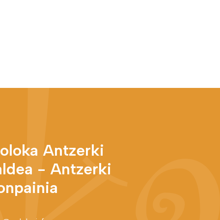
oloka Antzerki
aldea - Antzerki
onpainia