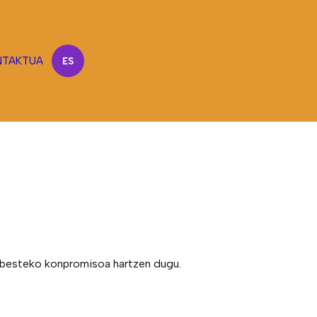
NTAKTUA
ES
babesteko konpromisoa hartzen dugu.