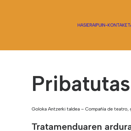
HASIERA
IPUIN-KONTAKET
Pribatutas
Goloka Antzerki taldea – Compañía de teatro, 
Tratamenduaren ardur