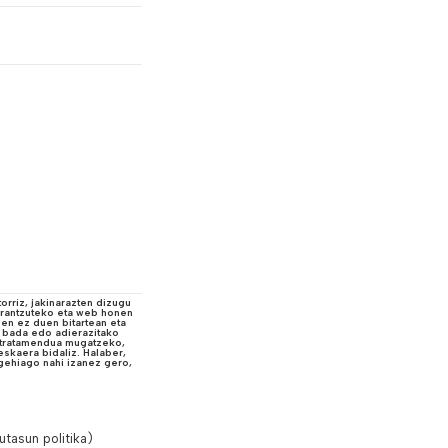
rriz, jakinarazten dizugu
erantzuteko eta web honen
zen ez duen bitartean eta
z bada edo adierazitako
 tratamendua mugatzeko,
skaera bidaliz. Halaber,
ehiago nahi izanez gero,
utasun politika
)