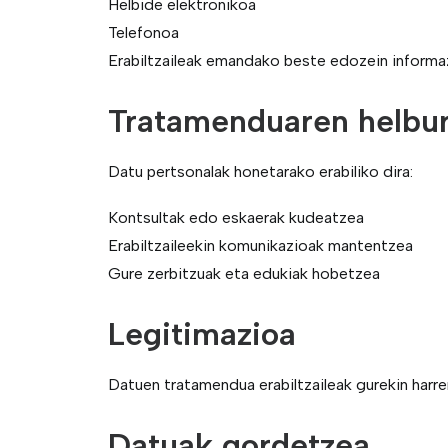
Helbide elektronikoa
Telefonoa
Erabiltzaileak emandako beste edozein informa
Tratamenduaren helbu
Datu pertsonalak honetarako erabiliko dira:
Kontsultak edo eskaerak kudeatzea
Erabiltzaileekin komunikazioak mantentzea
Gure zerbitzuak eta edukiak hobetzea
Legitimazioa
Datuen tratamendua erabiltzaileak gurekin har
Datuak gordetzea