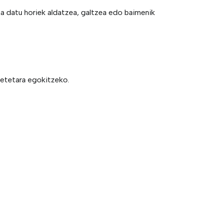
a datu horiek aldatzea, galtzea edo baimenik
ketetara egokitzeko.