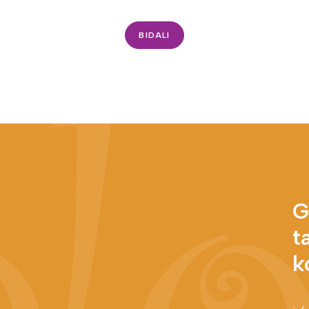
G
t
k