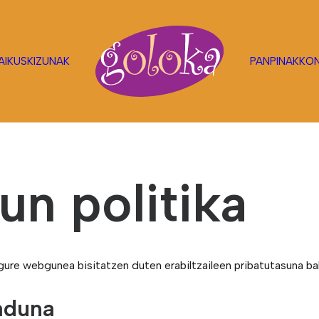
A
IKUSKIZUNAK
PANPINAK
KO
un politika
gure webgunea bisitatzen duten erabiltzaileen pribatutasuna 
aduna