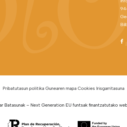
inf
94
Geo
Bil
Pribatutasun politika
Gunearen mapa
Cookies
Irisgarritasuna
ar Batasunak – Next Generation EU funtsak finantzatutako we