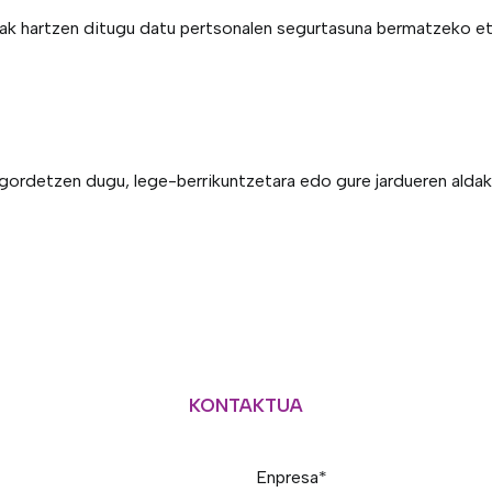
ak hartzen ditugu datu pertsonalen segurtasuna bermatzeko et
 gordetzen dugu, lege-berrikuntzetara edo gure jardueren alda
KONTAKTUA