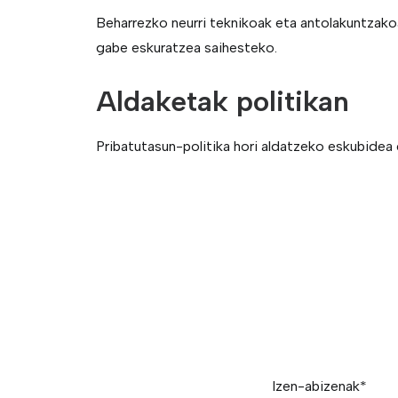
Beharrezko neurri teknikoak eta antolakuntzako
gabe eskuratzea saihesteko.
Aldaketak politikan
Pribatutasun-politika hori aldatzeko eskubidea