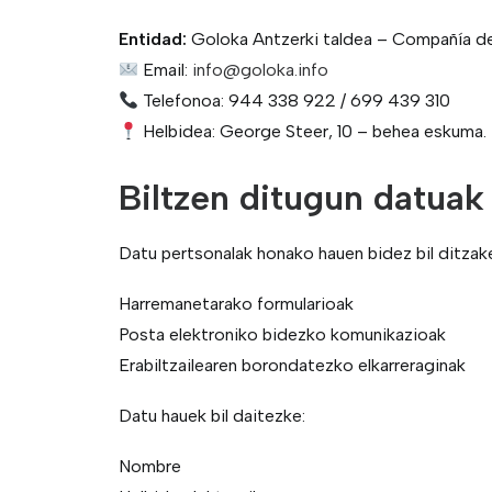
Entidad:
Goloka Antzerki taldea – Compañía de
Email:
info@goloka.info
Telefonoa: 944 338 922 / 699 439 310
Helbidea: George Steer, 10 – behea eskuma.
Biltzen ditugun datuak
Datu pertsonalak honako hauen bidez bil ditzak
Harremanetarako formularioak
Posta elektroniko bidezko komunikazioak
Erabiltzailearen borondatezko elkarreraginak
Datu hauek bil daitezke:
Nombre