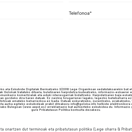
ko eta Eskubide Digitalak Bermatzeko 3/2018 Lege Organikoan xedatutakoarekin bat eto
k Golokak tratatuko dituela, buletinaren harpidetza kudeatzeko, informazio-eskaerei 
omunikazio komertzialak eta eduki interesgarriak bidaltzeko. Harpidetzaren baja eskat
an gordeko dira haren datuak. Ez zaizkie hirugarrenei lagako, legezko betebeharra e
erbitzuak emateko beharrezkoa ez bada. Datuak eskuratzeko, zuzentzeko, ezabatzeko,
ta aurka egiteko eskubideak erabil ditzakezu info@goloka.info helbide elektronikora e
iako Bulegoan (www.aepd.es) erreklamazio bat aurkezteko eskubidea du. Informazio g
gure Pribatutasun Politika kontsulta dezakezu.
eta onartzen dut terminoak eta pribatutasun politika (
Lege oharra & Pribat