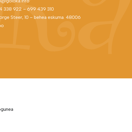
o@goloka.info
4 338 922
–
699 439 310
rge Steer, 10 – behea eskuma. 48006
bo
bgunea