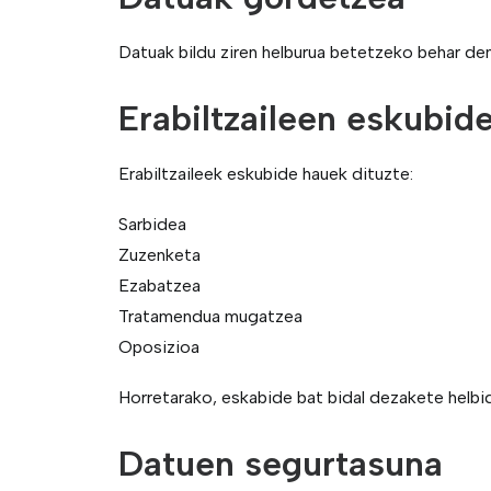
Datuak bildu ziren helburua betetzeko behar d
Erabiltzaileen eskubid
Erabiltzaileek eskubide hauek dituzte:
Sarbidea
Zuzenketa
Ezabatzea
Tratamendua mugatzea
Oposizioa
Horretarako, eskabide bat bidal dezakete helbi
Datuen segurtasuna