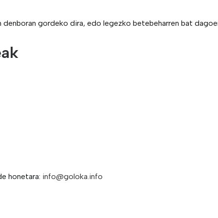
en denboran gordeko dira, edo legezko betebeharren bat dagoen
eak
de honetara:
info@goloka.info