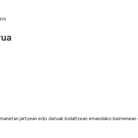
zio
rua
remanetan jartzean edo datuak bidaltzean emandako baimenean o