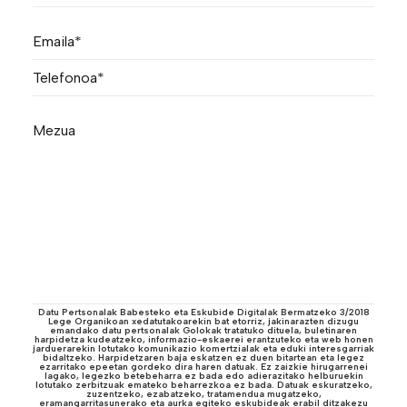
Datu Pertsonalak Babesteko eta Eskubide Digitalak Bermatzeko 3/2018
Lege Organikoan xedatutakoarekin bat etorriz, jakinarazten dizugu
emandako datu pertsonalak Golokak tratatuko dituela, buletinaren
harpidetza kudeatzeko, informazio-eskaerei erantzuteko eta web honen
jarduerarekin lotutako komunikazio komertzialak eta eduki interesgarriak
bidaltzeko. Harpidetzaren baja eskatzen ez duen bitartean eta legez
ezarritako epeetan gordeko dira haren datuak. Ez zaizkie hirugarrenei
lagako, legezko betebeharra ez bada edo adierazitako helburuekin
lotutako zerbitzuak emateko beharrezkoa ez bada. Datuak eskuratzeko,
zuzentzeko, ezabatzeko, tratamendua mugatzeko,
eramangarritasunerako eta aurka egiteko eskubideak erabil ditzakezu