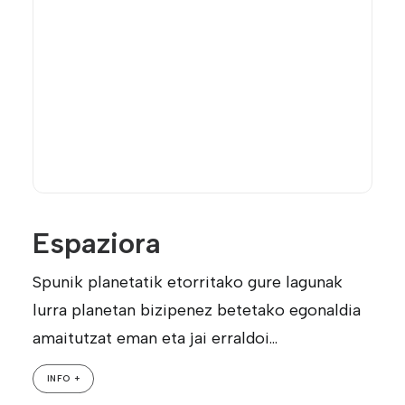
Espaziora
Spunik planetatik etorritako gure lagunak
lurra planetan bizipenez betetako egonaldia
amaitutzat eman eta jai erraldoi…
INFO +