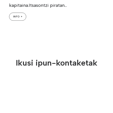
kapitaina.Itsasontzi piratan…
INFO +
Ikusi ipun-kontaketak