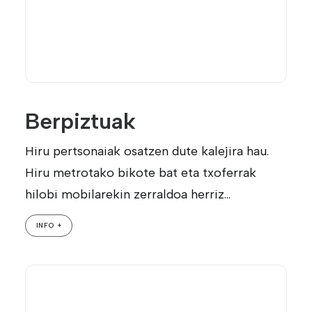
Berpiztuak
Hiru pertsonaiak osatzen dute kalejira hau.
Hiru metrotako bikote bat eta txoferrak
hilobi mobilarekin zerraldoa herriz…
INFO +