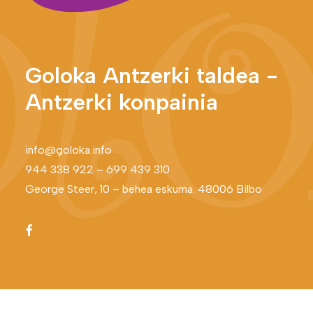
Goloka Antzerki taldea -
Antzerki konpainia
info@goloka.info
944 338 922
–
699 439 310
George Steer, 10 – behea eskuma. 48006 Bilbo