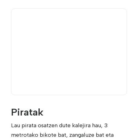
Piratak
Lau pirata osatzen dute kalejira hau, 3
metrotako bikote bat, zangaluze bat eta