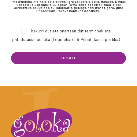
info@goloka.info helbide elektronikora eskaera bidaliz. Halaber, Datuak
Babesteko Espainiako Bulegoan (www.aepd.es) erreklamazio bat
aurkezteko eskubidea du. Informazio gehiago nahi izanez gero, gure
Pribatutasun Politika kontsulta dezakezu.
Irakurri dut eta onartzen dut terminoak eta
pribatutasun politika (
Lege oharra & Pribatutasun politika
)