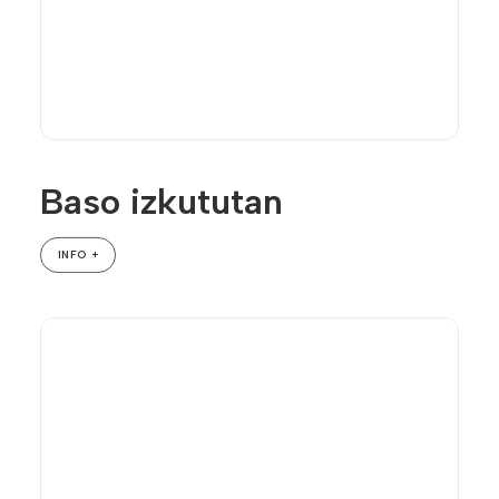
Baso izkututan
INFO +