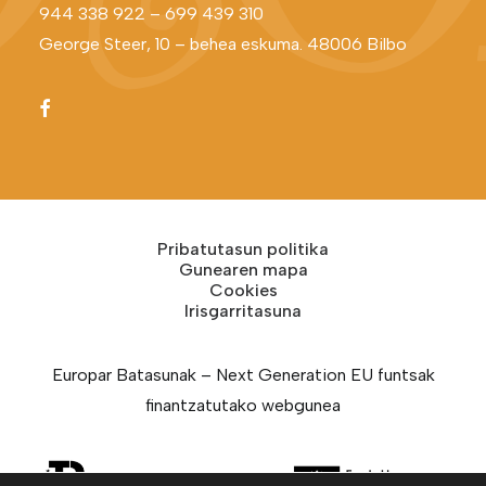
944 338 922
–
699 439 310
George Steer, 10 – behea eskuma. 48006 Bilbo
Pribatutasun politika
Gunearen mapa
Cookies
Irisgarritasuna
Europar Batasunak – Next Generation EU funtsak
finantzatutako webgunea