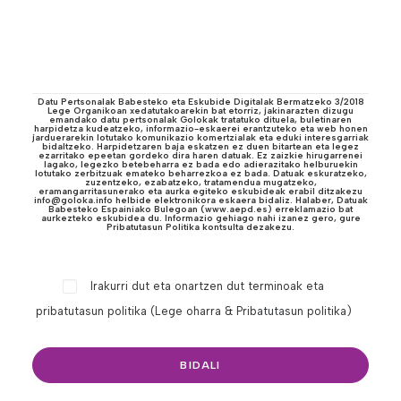
Datu Pertsonalak Babesteko eta Eskubide Digitalak Bermatzeko 3/2018
Lege Organikoan xedatutakoarekin bat etorriz, jakinarazten dizugu
emandako datu pertsonalak Golokak tratatuko dituela, buletinaren
harpidetza kudeatzeko, informazio-eskaerei erantzuteko eta web honen
jarduerarekin lotutako komunikazio komertzialak eta eduki interesgarriak
bidaltzeko. Harpidetzaren baja eskatzen ez duen bitartean eta legez
ezarritako epeetan gordeko dira haren datuak. Ez zaizkie hirugarrenei
lagako, legezko betebeharra ez bada edo adierazitako helburuekin
lotutako zerbitzuak emateko beharrezkoa ez bada. Datuak eskuratzeko,
zuzentzeko, ezabatzeko, tratamendua mugatzeko,
eramangarritasunerako eta aurka egiteko eskubideak erabil ditzakezu
info@goloka.info helbide elektronikora eskaera bidaliz. Halaber, Datuak
Babesteko Espainiako Bulegoan (www.aepd.es) erreklamazio bat
aurkezteko eskubidea du. Informazio gehiago nahi izanez gero, gure
Pribatutasun Politika kontsulta dezakezu.
Irakurri dut eta onartzen dut terminoak eta
pribatutasun politika (
Lege oharra & Pribatutasun politika
)