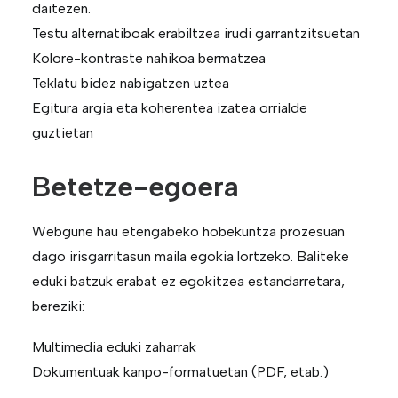
daitezen.
Testu alternatiboak erabiltzea irudi garrantzitsuetan
Kolore-kontraste nahikoa bermatzea
Teklatu bidez nabigatzen uztea
Egitura argia eta koherentea izatea orrialde
guztietan
Betetze-egoera
Webgune hau etengabeko hobekuntza prozesuan
dago irisgarritasun maila egokia lortzeko. Baliteke
eduki batzuk erabat ez egokitzea estandarretara,
bereziki:
Multimedia eduki zaharrak
Dokumentuak kanpo-formatuetan (PDF, etab.)