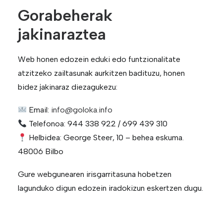
Gorabeherak
jakinaraztea
Web honen edozein eduki edo funtzionalitate
atzitzeko zailtasunak aurkitzen badituzu, honen
bidez jakinaraz diezagukezu:
Email:
info@goloka.info
Telefonoa: 944 338 922 / 699 439 310
Helbidea: George Steer, 10 – behea eskuma.
48006 Bilbo
Gure webgunearen irisgarritasuna hobetzen
lagunduko digun edozein iradokizun eskertzen dugu.