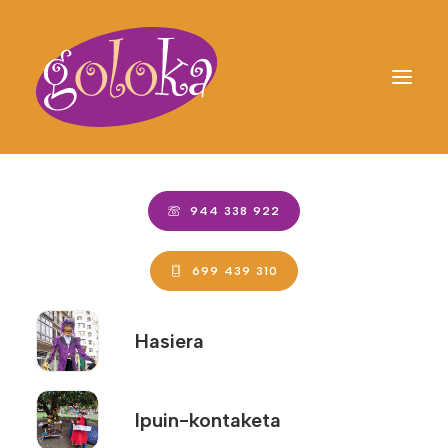
944 338 922
Irisgarritasuna
699 439 310
Goloka Antzerki taldean – Compañía de teatro
Hasiera
lanean dihardugu gure webgunea ahalik eta jende
gehienarentzat eskuragarri izan dadin, haien
gaitasunak edo erabilera-testuingurua edozein
Ipuin-kontaketa
direla ere.