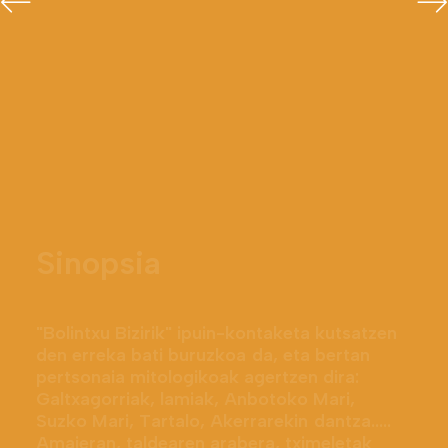
S
i
n
o
p
s
i
a
"
B
o
l
i
n
t
x
u
B
i
z
i
r
i
k
"
i
p
u
i
n
-
k
o
n
t
a
k
e
t
a
k
u
t
s
a
t
z
e
n
d
e
n
e
r
r
e
k
a
b
a
t
i
b
u
r
u
z
k
o
a
d
a
,
e
t
a
b
e
r
t
a
n
p
e
r
t
s
o
n
a
i
a
m
i
t
o
l
o
g
i
k
o
a
k
a
g
e
r
t
z
e
n
d
i
r
a
:
G
a
l
t
x
a
g
o
r
r
i
a
k
,
l
a
m
i
a
k
,
A
n
b
o
t
o
k
o
M
a
r
i
,
S
u
z
k
o
M
a
r
i
,
T
a
r
t
a
l
o
,
A
k
e
r
r
a
r
e
k
i
n
d
a
n
t
z
a
.
.
.
.
.
A
m
a
i
e
r
a
n
,
t
a
l
d
e
a
r
e
n
a
r
a
b
e
r
a
,
t
x
i
m
e
l
e
t
a
k