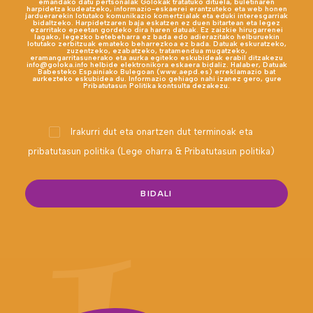
emandako datu pertsonalak Golokak tratatuko dituela, buletinaren
harpidetza kudeatzeko, informazio-eskaerei erantzuteko eta web honen
jarduerarekin lotutako komunikazio komertzialak eta eduki interesgarriak
bidaltzeko. Harpidetzaren baja eskatzen ez duen bitartean eta legez
ezarritako epeetan gordeko dira haren datuak. Ez zaizkie hirugarrenei
lagako, legezko betebeharra ez bada edo adierazitako helburuekin
lotutako zerbitzuak emateko beharrezkoa ez bada. Datuak eskuratzeko,
zuzentzeko, ezabatzeko, tratamendua mugatzeko,
eramangarritasunerako eta aurka egiteko eskubideak erabil ditzakezu
info@goloka.info helbide elektronikora eskaera bidaliz. Halaber, Datuak
Babesteko Espainiako Bulegoan (www.aepd.es) erreklamazio bat
aurkezteko eskubidea du. Informazio gehiago nahi izanez gero, gure
Pribatutasun Politika kontsulta dezakezu.
Irakurri dut eta onartzen dut terminoak eta
pribatutasun politika (
Lege oharra & Pribatutasun politika
)