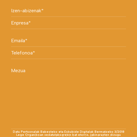
Datu Pertsonalak Babesteko eta Eskubide Digitalak Bermatzeko 3/2018
Lege Organikoan xedatutakoarekin bat etorriz, jakinarazten dizugu