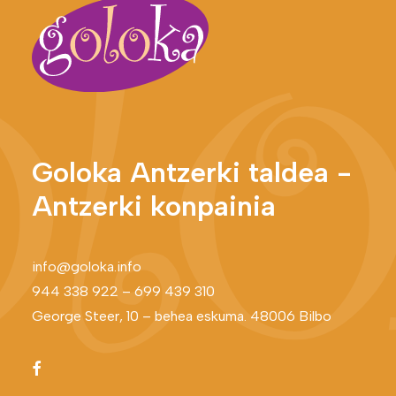
Goloka Antzerki taldea -
Antzerki konpainia
info@goloka.info
944 338 922
–
699 439 310
George Steer, 10 – behea eskuma. 48006 Bilbo