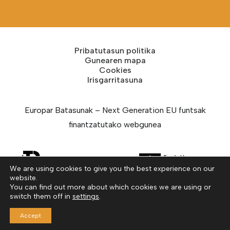
Pribatutasun politika
Gunearen mapa
Cookies
Irisgarritasuna
Europar Batasunak – Next Generation EU funtsak
finantzatutako webgunea
We are using cookies to give you the best experience on our
website.
You can find out more about which cookies we are using or
switch them off in
settings
.
web diseinua
la docena
Accept