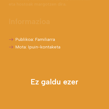
e
t
a
h
o
s
t
o
a
k
m
a
r
g
o
t
z
e
n
d
i
r
a
.
I
n
f
o
r
m
a
z
i
o
a
Publikoa: Familiarra
Mota: Ipuin-kontaketa
Ez galdu ezer