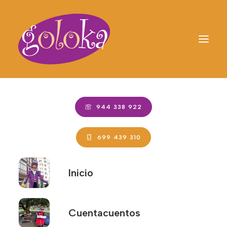
944 338 922
699 439 310
Inicio
Cuentacuentos