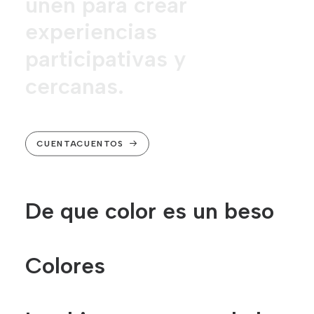
u
n
e
n
p
a
r
a
c
r
e
a
r
e
x
p
e
r
i
e
n
c
i
a
s
p
a
r
t
i
c
i
p
a
t
i
v
a
s
y
c
e
r
c
a
n
a
s
.
CUENTACUENTOS
De que color es un beso
Colores