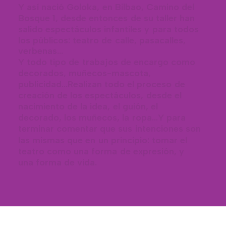
Y
a
s
í
n
a
c
i
ó
G
o
l
o
k
a
,
e
n
B
i
l
b
a
o
,
C
a
m
i
n
o
d
e
l
B
o
s
q
u
e
1
,
d
e
s
d
e
e
n
t
o
n
c
e
s
d
e
s
u
t
a
l
l
e
r
h
a
n
s
a
l
i
d
o
e
s
p
e
c
t
á
c
u
l
o
s
i
n
f
a
n
t
i
l
e
s
y
p
a
r
a
t
o
d
o
s
l
o
s
p
ú
b
l
i
c
o
s
:
t
e
a
t
r
o
d
e
c
a
l
l
e
,
p
a
s
a
c
a
l
l
e
s
,
v
e
r
b
e
n
a
s
.
.
.
Y
t
o
d
o
t
i
p
o
d
e
t
r
a
b
a
j
o
s
d
e
e
n
c
a
r
g
o
c
o
m
o
d
e
c
o
r
a
d
o
s
,
m
u
ñ
e
c
o
s
-
m
a
s
c
o
t
a
,
p
u
b
l
i
c
i
d
a
d
.
.
.
R
e
a
l
i
z
a
n
t
o
d
o
e
l
p
r
o
c
e
s
o
d
e
c
r
e
a
c
i
ó
n
d
e
l
o
s
e
s
p
e
c
t
á
c
u
l
o
s
,
d
e
s
d
e
e
l
n
a
c
i
m
i
e
n
t
o
d
e
l
a
i
d
e
a
,
e
l
g
u
i
ó
n
,
e
l
d
e
c
o
r
a
d
o
,
l
o
s
m
u
ñ
e
c
o
s
,
l
a
r
o
p
a
.
.
.
Y
p
a
r
a
t
e
r
m
i
n
a
r
c
o
m
e
n
t
a
r
q
u
e
s
u
s
i
n
t
e
n
c
i
o
n
e
s
s
o
n
l
a
s
m
i
s
m
a
s
q
u
e
e
n
u
n
p
r
i
n
c
i
p
i
o
:
t
o
m
a
r
e
l
t
e
a
t
r
o
c
o
m
o
u
n
a
f
o
r
m
a
d
e
e
x
p
r
e
s
i
ó
n
,
y
u
n
a
f
o
r
m
a
d
e
v
i
d
a
.