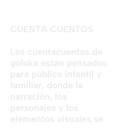
C
U
E
N
T
A
C
U
E
N
T
O
S
L
o
s
c
u
e
n
t
a
c
u
e
n
t
o
s
d
e
g
o
l
o
k
a
e
s
t
á
n
p
e
n
s
a
d
o
s
p
a
r
a
p
ú
b
l
i
c
o
i
n
f
a
n
t
i
l
y
f
a
m
i
l
i
a
r
,
d
o
n
d
e
l
a
n
a
r
r
a
c
i
ó
n
,
l
o
s
p
e
r
s
o
n
a
j
e
s
y
l
o
s
e
l
e
m
e
n
t
o
s
v
i
s
u
a
l
e
s
s
e