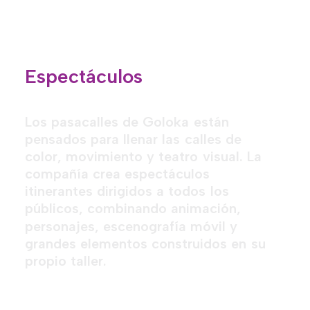
Espectáculos
L
o
s
p
a
s
a
c
a
l
l
e
s
d
e
G
o
l
o
k
a
e
s
t
á
n
p
e
n
s
a
d
o
s
p
a
r
a
l
l
e
n
a
r
l
a
s
c
a
l
l
e
s
d
e
c
o
l
o
r
,
m
o
v
i
m
i
e
n
t
o
y
t
e
a
t
r
o
v
i
s
u
a
l
.
L
a
c
o
m
p
a
ñ
í
a
c
r
e
a
e
s
p
e
c
t
á
c
u
l
o
s
i
t
i
n
e
r
a
n
t
e
s
d
i
r
i
g
i
d
o
s
a
t
o
d
o
s
l
o
s
p
ú
b
l
i
c
o
s
,
c
o
m
b
i
n
a
n
d
o
a
n
i
m
a
c
i
ó
n
,
p
e
r
s
o
n
a
j
e
s
,
e
s
c
e
n
o
g
r
a
f
í
a
m
ó
v
i
l
y
g
r
a
n
d
e
s
e
l
e
m
e
n
t
o
s
c
o
n
s
t
r
u
i
d
o
s
e
n
s
u
p
r
o
p
i
o
t
a
l
l
e
r
.