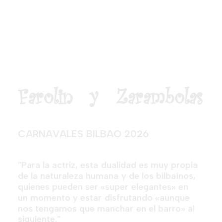
F
a
r
o
l
i
n
y
Z
a
r
a
m
b
o
l
a
s
C
A
R
N
A
V
A
L
E
S
B
I
L
B
A
O
2
0
2
6
"
P
a
r
a
l
a
a
c
t
r
i
z
,
e
s
t
a
d
u
a
l
i
d
a
d
e
s
m
u
y
p
r
o
p
i
a
d
e
l
a
n
a
t
u
r
a
l
e
z
a
h
u
m
a
n
a
y
d
e
l
o
s
b
i
l
b
a
í
n
o
s
,
q
u
i
e
n
e
s
p
u
e
d
e
n
s
e
r
«
s
u
p
e
r
e
l
e
g
a
n
t
e
s
»
e
n
u
n
m
o
m
e
n
t
o
y
e
s
t
a
r
d
i
s
f
r
u
t
a
n
d
o
«
a
u
n
q
u
e
n
o
s
t
e
n
g
a
m
o
s
q
u
e
m
a
n
c
h
a
r
e
n
e
l
b
a
r
r
o
»
a
l
s
i
g
u
i
e
n
t
e
.
"