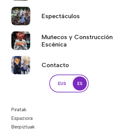
Espectáculos
Espectáculos
Muñecos y Construcción Escénica
Contacto
Muñecos y Construcción
Portfolio
Escénica
De que color es un beso
Contacto
Colores
La chimenea que echaba humo rojo
Daniela Pirata
EUS
ES
Baso izkututan
Bolintxu bizirik
Piratak
Espaziora
Berpiztuak