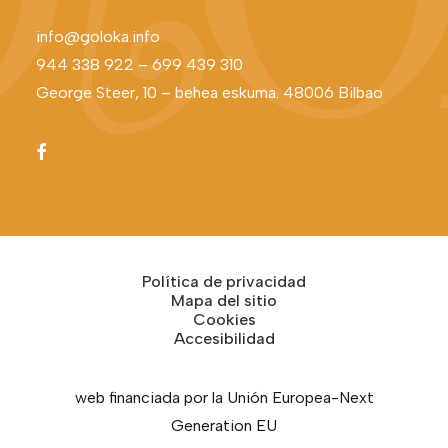
info@goloka.info
944 338 922
–
699 439 310
George Steer, 10 – behea eskuma. 48006 Bilbao
Política de privacidad
Mapa del sitio
Cookies
Accesibilidad
web financiada por la Unión Europea-Next
Generation EU