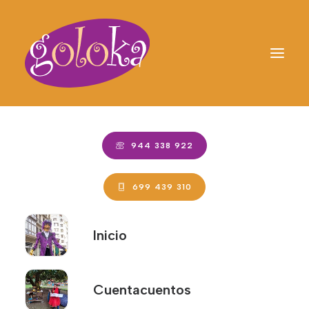
944 338 922
Mapa del sitio
699 439 310
Páginas
Inicio
Política de privacidad
Accesibilidad
Inicio
Cuentacuentos
Cuentacuentos