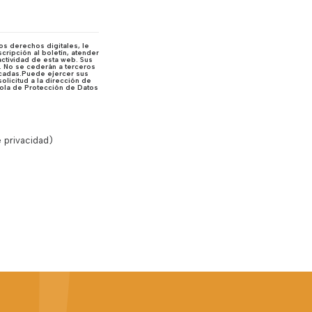
os derechos digitales, le
cripción al boletín, atender
actividad de esta web. Sus
s. No se cederán a terceros
dicadas.Puede ejercer sus
olicitud a la dirección de
ñola de Protección de Datos
e privacidad
)