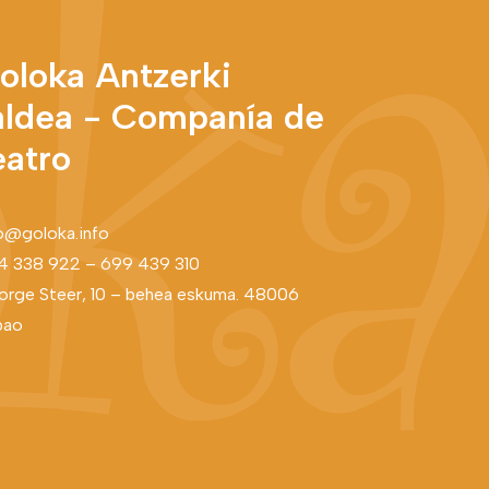
oloka Antzerki
aldea - Companía de
eatro
o@goloka.info
4 338 922
–
699 439 310
rge Steer, 10 – behea eskuma. 48006
bao