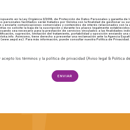
spuesto en la Ley Orgánica 3/2018, de Protección de Datos Personales y garantía de l
 personales facilitados serán tratados por Goloka con la finalidad de gestionar su sus
n y enviarle comunicaciones comerciales y contenidos de interés relacionados con la 
ras no solicite la baja de la suscripción y durante los plazos legalmente establecido
 cuando sea necesario para la prestación de servicios vinculados a las finalidades in
ficación, supresión, limitación del tratamiento, portabilidad y oposición enviando una s
loka.info. Asimismo, tiene derecho a presentar una reclamación ante la Agencia Espa
(www.aepd.es). Para más información, puede consultar nuestra Política de Privacidad.
 acepto los términos y la política de privacidad (
Aviso legal & Politica d