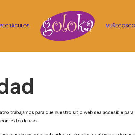
PECTÁCULOS
MUÑECOS
CO
idad
atro
trabajamos para que nuestro sitio web sea accesible para
 contexto de uso.
uario pueda navegar, entender y utilizar los contenidos de nues