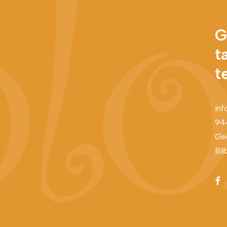
G
t
t
inf
94
Geo
Bil